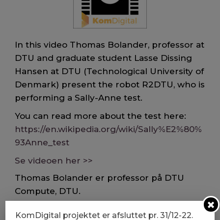
In this video Thomas Bolander, professor at
DTU and graduate student Lasse Dissing
Hansen at DTU (Technological University of
Denmark) present the robot R2DTU, who is
performing a Sally-Anne test.
You can read more about the test here:
https://en.wikipedia.org/wiki/Sally%E2%80%
93Anne_test
Se videoen her >>
Thomas Bolander er professor på DTU
Compute, DTU.
Du kan læse mere om ham her >>
KomDigital projektet er afsluttet pr. 31/12-22.