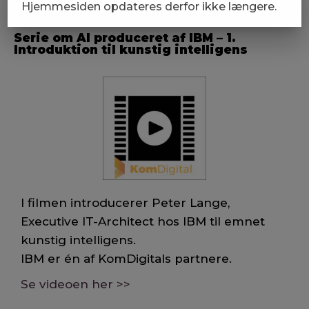
Hjemmesiden opdateres derfor ikke længere.
Serie om AI produceret af IBM – 1.
Introduktion til kunstig intelligens
I filmen introducerer Peter Lange,
Executive IT-Architect hos IBM til emnet
kunstig intelligens.
IBM er én af KomDigitals partnere.
Se videoen her >>